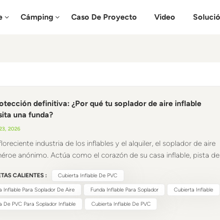
e
Cámping
Caso De Proyecto
Video
Soluci
otección definitiva: ¿Por qué tu soplador de aire inflable
ita una funda?
23, 2026
floreciente industria de los inflables y el alquiler, el soplador de aire
 héroe anónimo. Actúa como el corazón de su casa inflable, pista de
culos, o arco publicitario, aspirando constantemente aire exterior
TAS CALIENTES :
Cubierta Inflable De PVC
mantener la integridad estructural. Sin embargo, dejar esta pieza
al de maquinaria completamente expuesta a la intemperie la hace
 Inflable Para Soplador De Aire
Funda Inflable Para Soplador
Cubierta Inflable
rable a una serie de problemas evitables. Una alta calidad Cubierta
a De PVC Para Soplador Inflable
Cubierta Inflable De PVC
ble de PVC Es imprescindible para tu soplador de aire. Aquí te