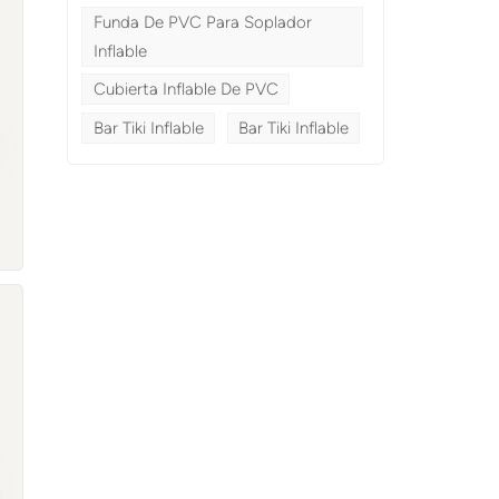
Funda De PVC Para Soplador
Inflable
Cubierta Inflable De PVC
a
Bar Tiki Inflable
Bar Tiki Inflable
r
l
e
a
s