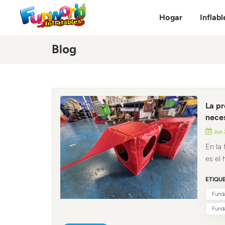
Hogar
Inflabl
Blog
La pr
neces
Jun 
En la 
es el
obstá
ETIQUE
para 
cruci
Funda
vulne
Fund
infla