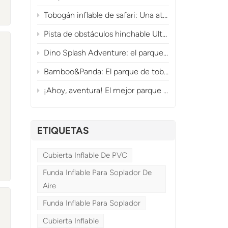
a
Tobogán inflable de safari: Una atracción comercial de la jungla que genera grandes ingresos.
Pista de obstáculos hinchable Ultimate Dragon Adventure Playland para diversión comercial.
Dino Splash Adventure: el parque acuático inflable prehistórico
Bamboo&Panda: El parque de toboganes inflables con forma de panda
¡Ahoy, aventura! El mejor parque de obstáculos y toboganes inflables con temática pirata.
a
ETIQUETAS
Cubierta Inflable De PVC
Funda Inflable Para Soplador De
Aire
Funda Inflable Para Soplador
Cubierta Inflable