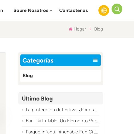
ón
Sobre Nosotros
Contáctenos
Hogar
Blog
English
Français
Categorías
Русский
Blog
Español
عربي
Último Blog
La protección definitiva: ¿Por qué tu soplador de aire inflable necesita una funda?
Bar Tiki Inflable: Un Elemento Versátil para Eventos Tropicales Imprescindible
Parque infantil hinchable Fun City: una atracción comercial de gran rentabilidad con temática de carnaval.