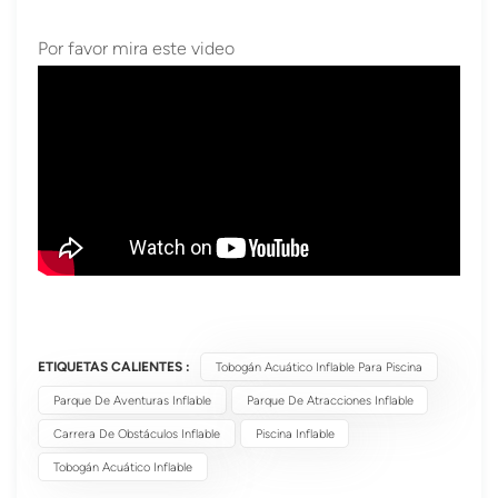
Por favor mira este video
ETIQUETAS CALIENTES :
Tobogán Acuático Inflable Para Piscina
Parque De Aventuras Inflable
Parque De Atracciones Inflable
Carrera De Obstáculos Inflable
Piscina Inflable
Tobogán Acuático Inflable