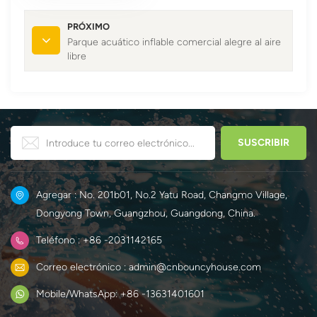
PRÓXIMO
Parque acuático inflable comercial alegre al aire
libre
Agregar : No. 201b01, No.2 Yatu Road, Changmo Village,
Dongyong Town, Guangzhou, Guangdong, China.
Teléfono : +86 -2031142165
Correo electrónico : admin@cnbouncyhouse.com
Mobile/WhatsApp: +86 -13631401601