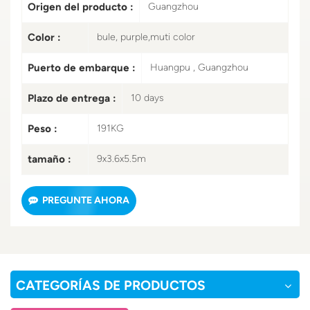
Origen del producto :
Guangzhou
Color :
bule, purple,muti color
Puerto de embarque :
Huangpu , Guangzhou
Plazo de entrega :
10 days
Peso :
191KG
tamaño :
9x3.6x5.5m
PREGUNTE AHORA
CATEGORÍAS DE PRODUCTOS