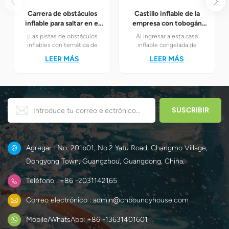
Carrera de obstáculos
Castillo inflable de la
inflable para saltar en el
empresa con tobogán
patio trasero
congelado
¡Las pistas de obstáculos
Al ingresar a esta casa
inflables con temática de
inflable congelada de
carreras son sin duda la
ensueño, los niños se
LEER MÁS
LEER MÁS
mejor opción! Combinan a la
encontrarán
perfección la emoción de las
instantáneamente en el
carreras con el desafiante
mundo mágico del hielo y la
juego de obstáculos para
nieve de Elsa y Anna.
crear un mundo único y
divertido para los niños.
Agregar : No. 201b01, No.2 Yatu Road, Changmo Village,
Dongyong Town, Guangzhou, Guangdong, China.
Teléfono : +86 -2031142165
Correo electrónico : admin@cnbouncyhouse.com
Mobile/WhatsApp: +86 -13631401601