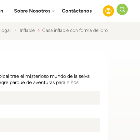
ón
Sobre Nosotros
Contáctenos
Hogar
Inflable
Casa inflable con forma de loro
English
Français
Русский
opical trae el misterioso mundo de la selva
Español
alegre parque de aventuras para niños.
عربي