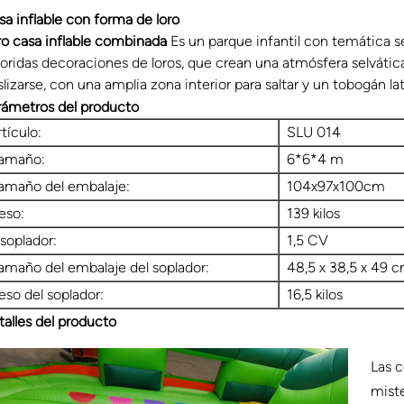
sa inflable con forma de loro
ro
casa inflable combinada
Es un parque infantil con temática se
loridas decoraciones de loros, que crean una atmósfera selvática
lizarse, con una amplia zona interior para saltar y un tobogán la
rámetros del producto
rtículo:
SLU 014
amaño:
6*6*4 m
amaño del embalaje:
104x97x100cm
eso:
139 kilos
 soplador:
1,5 CV
amaño del embalaje del soplador:
48,5 x 38,5 x 49 
eso del soplador:
16,5 kilos
talles del producto
Las 
miste