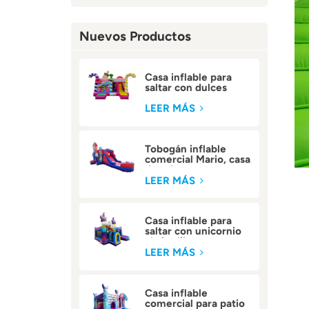
Nuevos Productos
Casa inflable para
saltar con dulces
comerciales para
niños
LEER MÁS
Tobogán inflable
comercial Mario, casa
de rebote
LEER MÁS
Casa inflable para
saltar con unicornio
al aire libre
LEER MÁS
Casa inflable
comercial para patio