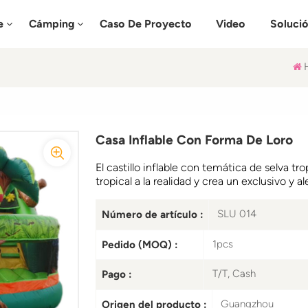
e
Cámping
Caso De Proyecto
Video
Soluci
Casa Inflable Con Forma De Loro
El castillo inflable con temática de selva tr
tropical a la realidad y crea un exclusivo y 
SLU 014
Número de artículo :
1pcs
Pedido (MOQ) :
T/T, Cash
Pago :
Guangzhou
Origen del producto :