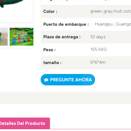
green, gray,muti col
Color :
Huangpu , Guang
Puerto de embarque :
10 days
Plazo de entrega :
155.5KG
Peso :
6*6*4m
tamaño :
PREGUNTE AHORA
Detalles Del Producto