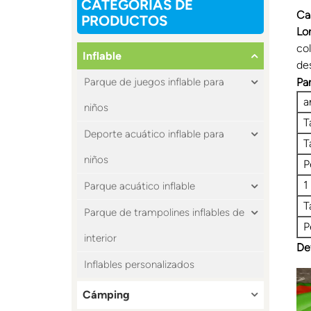
CATEGORÍAS DE
Ca
PRODUCTOS
Lo
co
Inflable
des
Pa
Parque de juegos inflable para
a
niños
T
Deporte acuático inflable para
T
niños
P
1
Parque acuático inflable
T
Parque de trampolines inflables de
P
interior
De
Inflables personalizados
Cámping