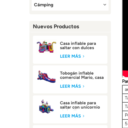
Cámping
Nuevos Productos
Casa inflable para
saltar con dulces
comerciales para
niños
LEER MÁS
Tobogán inflable
comercial Mario, casa
Pa
de rebote
LEER MÁS
a
T
Casa inflable para
T
saltar con unicornio
al aire libre
P
LEER MÁS
5