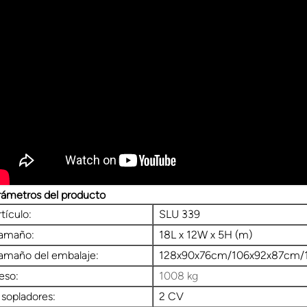
rámetros del producto
rtículo:
SLU 339
amaño:
18L x 12W x 5H (m)
amaño del embalaje:
128x90x76cm/106x92x87cm/
eso:
1008 kg
 sopladores:
2 CV