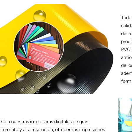
Todos
calid
de la
produ
PVC e
antio
de lo
ademá
forma
Con nuestras impresoras digitales de gran
formato y alta resolución, ofrecemos impresiones