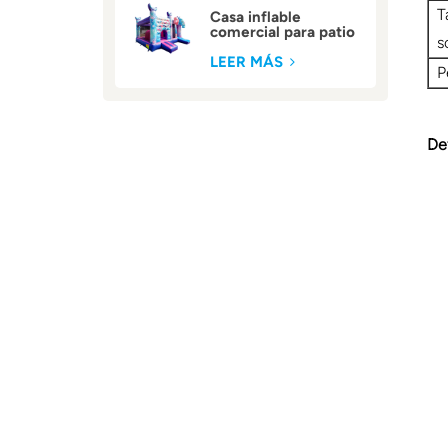
T
Casa inflable
comercial para patio
s
trasero
LEER MÁS
P
De