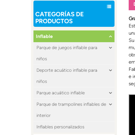
CATEGORÍAS DE
Gr
PRODUCTOS
Es
un
Inflable
Su 
mu
Parque de juegos inflable para
ob
niños
emo
Fa
Deporte acuático inflable para
e 
niños
se
Parque acuático inflable
Parque de trampolines inflables de
interior
Inflables personalizados