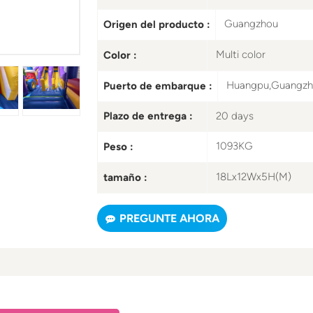
Guangzhou
Origen del producto :
Multi color
Color :
Huangpu,Guangz
Puerto de embarque :
20 days
Plazo de entrega :
1093KG
Peso :
18Lx12Wx5H(M)
tamaño :
PREGUNTE AHORA