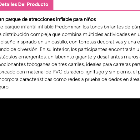
Detalles Del Producto
an parque de atracciones inflable para niños
te
parque infantil inflable
Predominan los tonos brillantes de púrpu
a distribución compleja que combina múltiples actividades en 
diseño inspirado en un castillo, con torretas decorativas y una e
ndo de diversión. En su interior, los participantes encontrarán 
stáculos emergentes, un laberinto gigante y desafiantes muros d
cionantes toboganes de tres carriles, ideales para carreras para
bricado con material de PVC duradero, ignífugo y sin plomo, el
incorpora características como redes a prueba de dedos en área
guro.