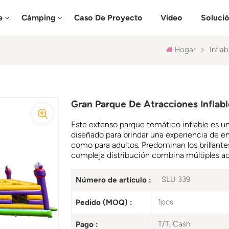
e
Cámping
Caso De Proyecto
Video
Soluci
Hogar
Inflab
Gran Parque De Atracciones Inflabl
Este extenso parque temático inflable es un
diseñado para brindar una experiencia de en
como para adultos. Predominan los brillante
compleja distribución combina múltiples a
SLU 339
Número de artículo :
1pcs
Pedido (MOQ) :
T/T, Cash
Pago :