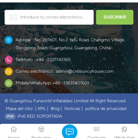
Agregar : No. 201b01, No.2 Yatu Road, Changmo Village,
Dongyong Town, Guangzhou, Guangdong, China.
Teléfono : +86 -2031142165
Correo electrónico : admin@cnbouncyhouse.com
Mobile/WhatsApp: +86 -13631401601
© Guangzhou Funworld Inflatables Limited All Right Reserved.
Mapa del sitio
|
XML
|
Blog
|
Noticias
|
política de privacidad
IPv6 RED SOPORTADA
Hogar
Productos
Contacto
WhatsApp