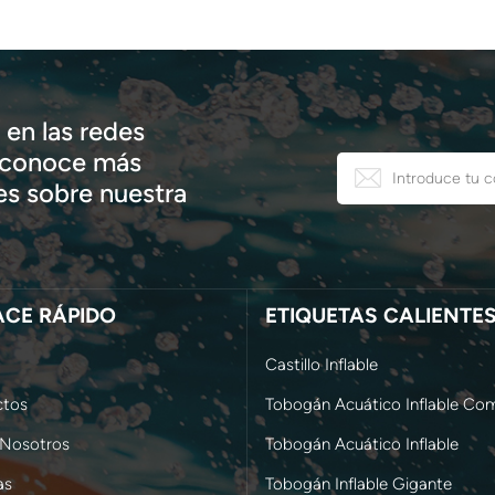
en las redes
, conoce más
s sobre nuestra
ACE RÁPIDO
ETIQUETAS CALIENTE
Castillo Inflable
ctos
Tobogán Acuático Inflable Com
 Nosotros
Tobogán Acuático Inflable
as
Tobogán Inflable Gigante