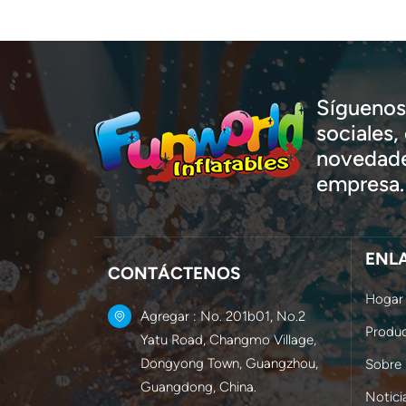
Síguenos 
sociales
novedade
empresa.
ENL
CONTÁCTENOS
Hogar
Agregar : No. 201b01, No.2
Produ
Yatu Road, Changmo Village,
Dongyong Town, Guangzhou,
Sobre
Guangdong, China.
Notici