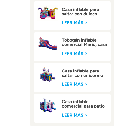
Casa inflable para
saltar con dulces
comerciales para
niños
LEER MÁS
Tobogán inflable
comercial Mario, casa
de rebote
LEER MÁS
Casa inflable para
saltar con unicornio
al aire libre
LEER MÁS
Casa inflable
comercial para patio
trasero
LEER MÁS