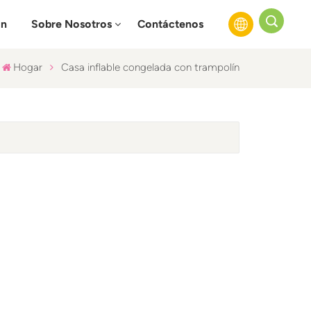
ón
Sobre Nosotros
Contáctenos
Hogar
Casa inflable congelada con trampolín
English
Français
Русский
Español
عربي