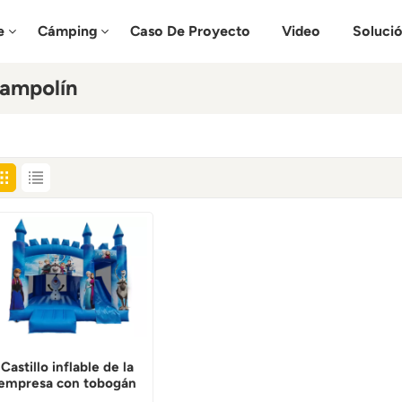
e
Cámping
Caso De Proyecto
Video
Soluci
rampolín
Castillo inflable de la
empresa con tobogán
congelado