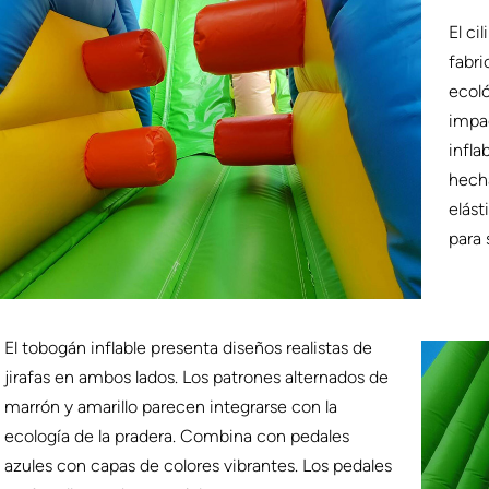
El ci
fabri
ecol
impac
infla
hecha
elást
para 
El tobogán inflable presenta diseños realistas de
jirafas en ambos lados. Los patrones alternados de
marrón y amarillo parecen integrarse con la
ecología de la pradera. Combina con pedales
azules con capas de colores vibrantes. Los pedales