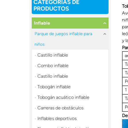
CATEGORÍAS DE
To
PRODUCTOS
Av
ni
Inflable
pa
leó
Parque de juegos inflable para
y l
niños
Pa
Castillo inflable
a
T
Combo inflable
T
Castillo inflable
P
Tobogán inflable
1
Tobogán acuático inflable
T
P
Carreras de obstáculos
De
Inflables deportivos