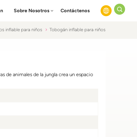
ón
Sobre Nosotros
Contáctenos
s inflable para niños
Tobogán inflable para niños
English
Français
Русский
as de animales de la jungla crea un espacio
Español
عربي