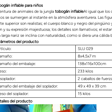
bogán inflable para niños
entura de animales de la jungla
tobogán inflable
Al igual que los 
ños se sumergen al instante en la atmósfera aventurera. Las figu
rte superior son realistas; el cuerpo blanco y negro del pingüino
n y su expresión majestuosa; los detalles son llamativos; el est
a larga nariz se inclina con naturalidad, como si diera una cálid
rámetros del producto
rtículo:
SLU 029
amaño:
8x4,5x7 m
amaño del embalaje:
138x116x100cm
eso:
233 kilos
 soplador:
2 caballos de fuerz
amaño del embalaje del soplador:
49 x 49 x 39 cm
eso del soplador:
15 kilos
talles del producto