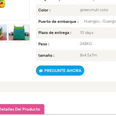
green,muti color
Color :
Huangpu , Guang
Puerto de embarque :
10 days
Plazo de entrega :
248KG
Peso :
8x4.5x7m
tamaño :
PREGUNTE AHORA
Detalles Del Producto