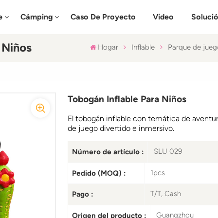
e
Cámping
Caso De Proyecto
Video
Soluci
 Niños
Hogar
Inflable
Parque de juego
Tobogán Inflable Para Niños
El tobogán inflable con temática de aventur
de juego divertido e inmersivo.
SLU 029
Número de artículo :
1pcs
Pedido (MOQ) :
T/T, Cash
Pago :
Guangzhou
Origen del producto :