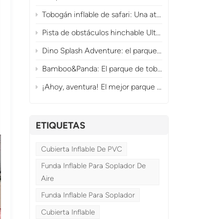
Tobogán inflable de safari: Una atracción comercial de la jungla que genera grandes ingresos.
Pista de obstáculos hinchable Ultimate Dragon Adventure Playland para diversión comercial.
Dino Splash Adventure: el parque acuático inflable prehistórico
Bamboo&Panda: El parque de toboganes inflables con forma de panda
¡Ahoy, aventura! El mejor parque de obstáculos y toboganes inflables con temática pirata.
ETIQUETAS
Cubierta Inflable De PVC
Funda Inflable Para Soplador De
Aire
Funda Inflable Para Soplador
Cubierta Inflable