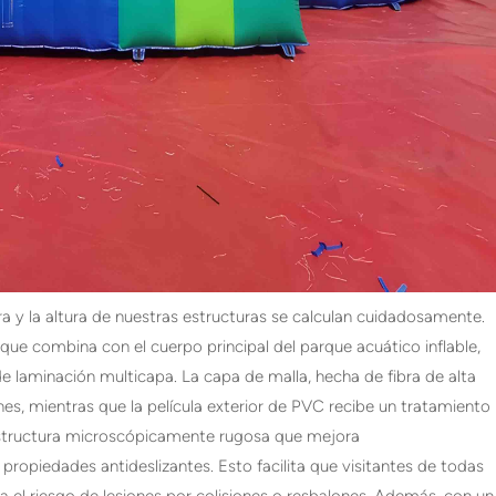
a y la altura de nuestras estructuras se calculan cuidadosamente.
que combina con el cuerpo principal del parque acuático inflable,
 laminación multicapa. La capa de malla, hecha de fibra de alta
ones, mientras que la película exterior de PVC recibe un tratamiento
 estructura microscópicamente rugosa que mejora
s propiedades antideslizantes. Esto facilita que visitantes de todas
a el riesgo de lesiones por colisiones o resbalones. Además, con un