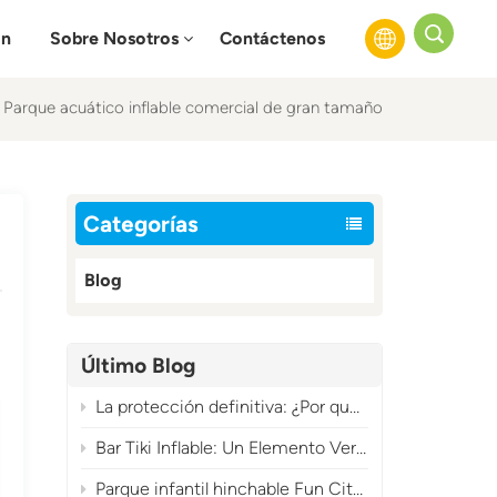
ón
Sobre Nosotros
Contáctenos
Parque acuático inflable comercial de gran tamaño
English
Français
Categorías
Русский
Blog
Español
عربي
Último Blog
La protección definitiva: ¿Por qué tu soplador de aire inflable necesita una funda?
Bar Tiki Inflable: Un Elemento Versátil para Eventos Tropicales Imprescindible
Parque infantil hinchable Fun City: una atracción comercial de gran rentabilidad con temática de carnaval.