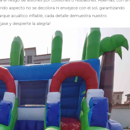
olorido aspecto no se decolora ni envejece con el sol, garantizando
arque acuático inflable, cada detalle demuestra nuestro
se y despierte la alegría!