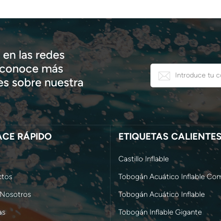
en las redes
, conoce más
s sobre nuestra
ACE RÁPIDO
ETIQUETAS CALIENTE
Castillo Inflable
ctos
Tobogán Acuático Inflable Com
 Nosotros
Tobogán Acuático Inflable
as
Tobogán Inflable Gigante