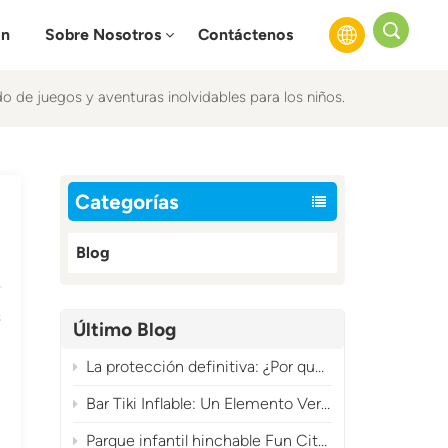
ón
Sobre Nosotros
Contáctenos
ido de juegos y aventuras inolvidables para los niños.
English
Français
Categorías
Русский
Blog
Español
عربي
s
Último Blog
La protección definitiva: ¿Por qué tu soplador de aire inflable necesita una funda?
Bar Tiki Inflable: Un Elemento Versátil para Eventos Tropicales Imprescindible
Parque infantil hinchable Fun City: una atracción comercial de gran rentabilidad con temática de carnaval.