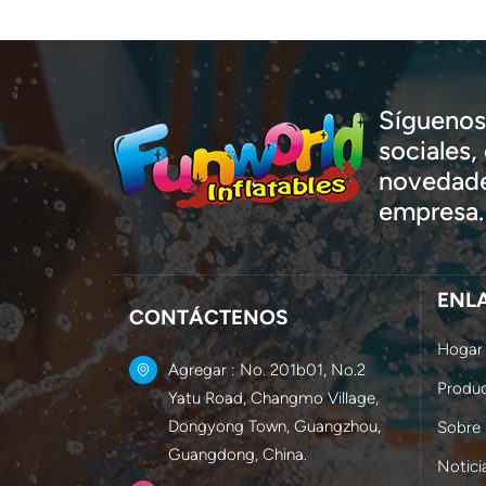
Síguenos 
sociales
novedade
empresa.
ENL
CONTÁCTENOS
Hogar
Agregar : No. 201b01, No.2
Produ
Yatu Road, Changmo Village,
Dongyong Town, Guangzhou,
Sobre
Guangdong, China.
Notici