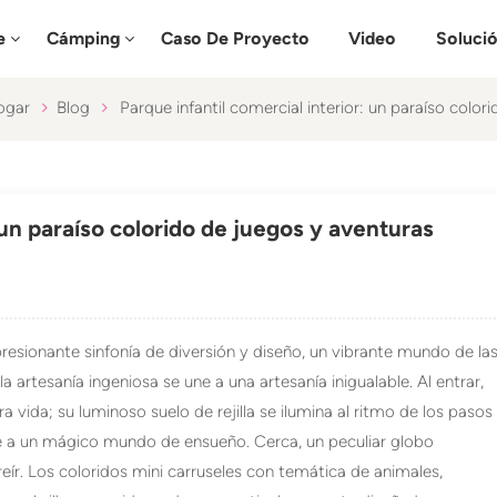
e
Cámping
Caso De Proyecto
Video
Soluci
ogar
Blog
Parque infantil comercial interior: un paraíso color
: un paraíso colorido de juegos y aventuras
esionante sinfonía de diversión y diseño, un vibrante mundo de la
a artesanía ingeniosa se une a una artesanía inigualable. Al entrar,
a vida; su luminoso suelo de rejilla se ilumina al ritmo de los pasos
e a un mágico mundo de ensueño. Cerca, un peculiar globo
y reír. Los coloridos mini carruseles con temática de animales,