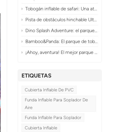
Tobogán inflable de safari: Una atracción comercial de la jungla que genera grandes ingresos.
Pista de obstáculos hinchable Ultimate Dragon Adventure Playland para diversión comercial.
Dino Splash Adventure: el parque acuático inflable prehistórico
Bamboo&Panda: El parque de toboganes inflables con forma de panda
¡Ahoy, aventura! El mejor parque de obstáculos y toboganes inflables con temática pirata.
ETIQUETAS
Cubierta Inflable De PVC
Funda Inflable Para Soplador De
Aire
Funda Inflable Para Soplador
Cubierta Inflable