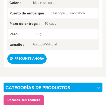
Color :
blue,muti color
Puerto de embarque :
Huangpu , Guangzhou
Plazo de entrega :
10 days
Peso :
151kg
tamaño :
6.2Lx5Wx5H(m)
PREGUNTE AHORA
CATEGORÍAS DE PRODUCTOS
Detalles Del Producto