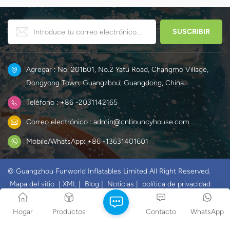
carreras con el desafiante
mundo mágico del hielo y la
juego de obstáculos para
nieve de Elsa y Anna.
crear un mundo único y
divertido para los niños.
Agregar : No. 201b01, No.2 Yatu Road, Changmo Village,
Dongyong Town, Guangzhou, Guangdong, China.
Teléfono : +86 -2031142165
Correo electrónico : admin@cnbouncyhouse.com
Mobile/WhatsApp: +86 -13631401601
© Guangzhou Funworld Inflatables Limited All Right Reserved.
Mapa del sitio
|
XML
|
Blog
|
Noticias
|
política de privacidad
IPv6 RED SOPORTADA
Hogar
Productos
Contacto
WhatsApp