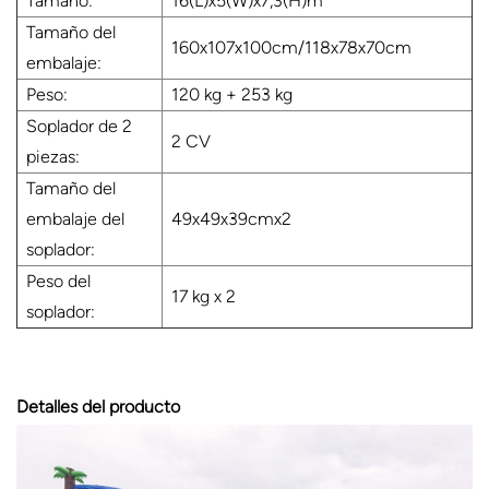
Tamaño:
16(L)x5(W)x7,3(H)m
Tamaño del
160x107x100cm/118x78x70cm
embalaje:
Peso:
120 kg + 253 kg
Soplador de 2
2 CV
piezas:
Tamaño del
embalaje del
49x49x39cmx2
soplador:
Peso del
17 kg x 2
soplador:
Detalles del producto