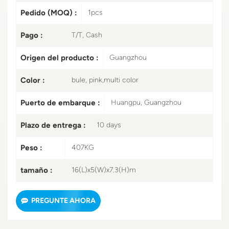
Pedido (MOQ) :
1pcs
Pago :
T/T, Cash
Origen del producto :
Guangzhou
Color :
bule, pink,multi color
Puerto de embarque :
Huangpu, Guangzhou
Plazo de entrega :
10 days
Peso :
407KG
tamaño :
16(L)x5(W)x7.3(H)m
PREGUNTE AHORA