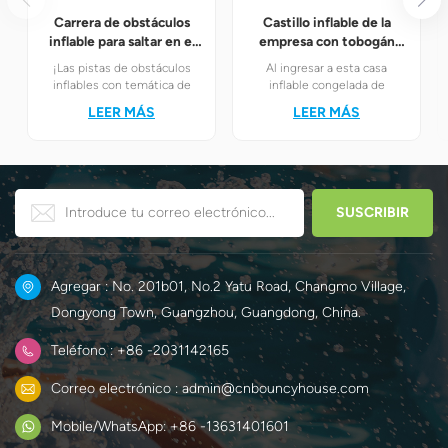
Carrera de obstáculos
Castillo inflable de la
inflable para saltar en el
empresa con tobogán
patio trasero
congelado
¡Las pistas de obstáculos
Al ingresar a esta casa
inflables con temática de
inflable congelada de
carreras son sin duda la
ensueño, los niños se
LEER MÁS
LEER MÁS
mejor opción! Combinan a la
encontrarán
perfección la emoción de las
instantáneamente en el
carreras con el desafiante
mundo mágico del hielo y la
juego de obstáculos para
nieve de Elsa y Anna.
crear un mundo único y
divertido para los niños.
Agregar : No. 201b01, No.2 Yatu Road, Changmo Village,
Dongyong Town, Guangzhou, Guangdong, China.
Teléfono : +86 -2031142165
Correo electrónico : admin@cnbouncyhouse.com
Mobile/WhatsApp: +86 -13631401601