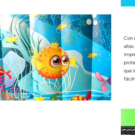
Con n
altas
impr
prote
que l
fácil