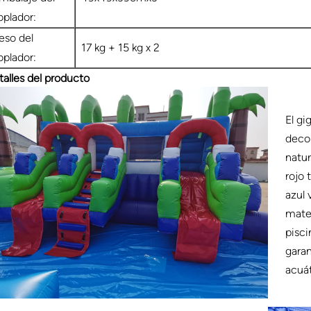
oplador:
eso del
17 kg + 15 kg x 2
oplador:
talles del producto
El gi
deco
natur
rojo 
azul 
mater
pisci
garan
acuát