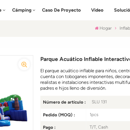
e
Cámping
Caso De Proyecto
Video
Soluci
Hogar
Infla
Parque Acuático Inflable Interacti
El parque acuático inflable para niños, cent
cuenta con toboganes imponentes, decorac
realistas e instalaciones interactivas multi
padres e hijos lleno de diversión.
SLU 131
Número de artículo :
1pcs
Pedido (MOQ) :
T/T, Cash
Pago :