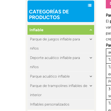
CATEGORÍAS DE
Par
PRODUCTOS
El
va
Inflable
pa
cr
Parque de juegos inflable para
Pa
niños
a
Deporte acuático inflable para
T
T
niños
e
Parque acuático inflable
P
Parque de trampolines inflables de
3
interior
s
T
Inflables personalizados
e