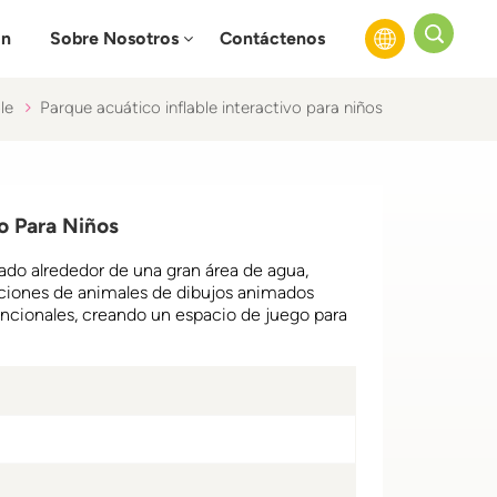
ón
Sobre Nosotros
Contáctenos
ble
Parque acuático inflable interactivo para niños
English
Français
vo Para Niños
Русский
rado alrededor de una gran área de agua,
Español
iones de animales de dibujos animados
funcionales, creando un espacio de juego para
عربي