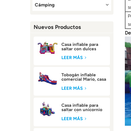
Cámping
s
P
s
Nuevos Productos
De
Casa inflable para
saltar con dulces
comerciales para
niños
LEER MÁS
Tobogán inflable
comercial Mario, casa
de rebote
LEER MÁS
Casa inflable para
saltar con unicornio
al aire libre
LEER MÁS