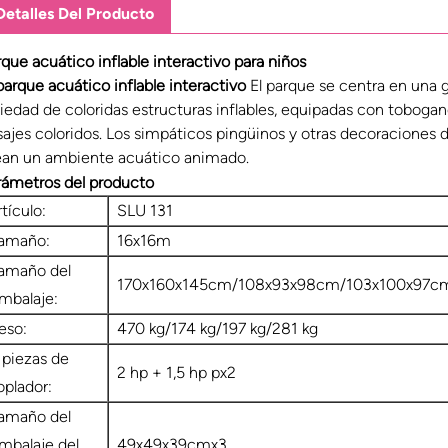
Detalles Del Producto
que acuático inflable interactivo para niños
parque acuático inflable interactivo
El parque se centra en una g
riedad de coloridas estructuras inflables, equipadas con toboga
sajes coloridos. Los simpáticos pingüinos y otras decoraciones 
ean un ambiente acuático animado.
rámetros del producto
rtículo:
SLU 131
amaño:
16x16m
amaño del
170x160x145cm/108x93x98cm/103x100x97c
mbalaje:
eso:
470 kg/174 kg/197 kg/281 kg
 piezas de
2 hp + 1,5 hp px2
oplador:
amaño del
mbalaje del
49x49x39cmx3