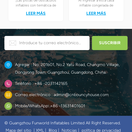
¡Las pistas de obstáculos
Al ingresar a esta casa
inflables con temática de
inflable congelada de
carreras son sin duda la
ensueño, los niños se
LEER MÁS
LEER MÁS
mejor opción! Combinan a la
encontrarán
perfección la emoción de las
instantáneamente en el
carreras con el desafiante
mundo mágico del hielo y la
juego de obstáculos para
nieve de Elsa y Anna.
crear un mundo único y
divertido para los niños.
Agregar : No. 201b01, No.2 Yatu Road, Changmo Village,
Dongyong Town, Guangzhou, Guangdong, China.
Teléfono : +86 -2031142165
Correo electrónico : admin@cnbouncyhouse.com
Mobile/WhatsApp: +86 -13631401601
© Guangzhou Funworld Inflatables Limited All Right Reserved.
Mapa del sitio
|
XML
|
Blog
|
Noticias
|
política de privacidad