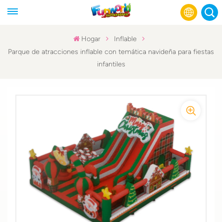
Hogar
Inflable
Parque de atracciones inflable con temática navideña para fiestas
English
infantiles
Français
Русский
Español
عربي