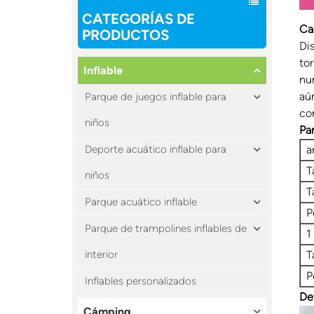
CATEGORÍAS DE
Ca
PRODUCTOS
Di
to
Inflable
nu
aú
Parque de juegos inflable para
con
niños
Pa
a
Deporte acuático inflable para
T
niños
T
Parque acuático inflable
P
Parque de trampolines inflables de
1
T
interior
P
Inflables personalizados
De
Cámping