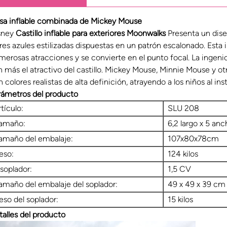
sa inflable combinada de Mickey Mouse
sney
Castillo inflable para exteriores Moonwalks
Presenta un diseñ
rres azules estilizadas dispuestas en un patrón escalonado. Esta
merosas atracciones y se convierte en el punto focal. La ingeni
n más el atractivo del castillo. Mickey Mouse, Minnie Mouse y ot
 colores realistas de alta definición, atrayendo a los niños al ins
rámetros del producto
rtículo:
SLU 208
amaño:
6,2 largo x 5 anc
amaño del embalaje:
107x80x78cm
eso:
124 kilos
 soplador:
1,5 CV
amaño del embalaje del soplador:
49 x 49 x 39 cm
eso del soplador:
15 kilos
talles del producto