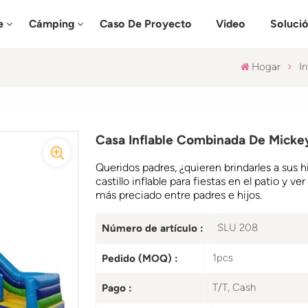
e
Cámping
Caso De Proyecto
Video
Soluci
Hogar
In
Casa Inflable Combinada De Mick
Queridos padres, ¿quieren brindarles a sus h
castillo inflable para fiestas en el patio y 
más preciado entre padres e hijos.
SLU 208
Número de artículo :
1pcs
Pedido (MOQ) :
T/T, Cash
Pago :