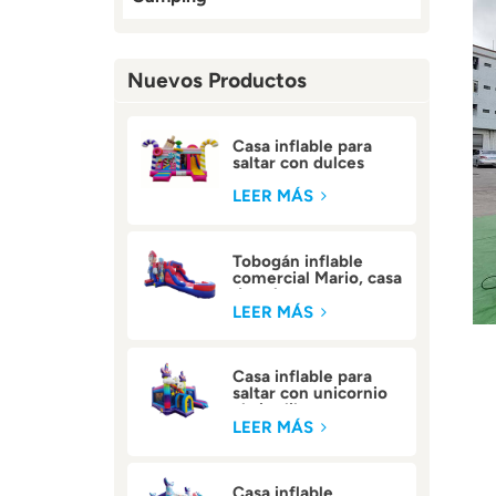
Nuevos Productos
Casa inflable para
saltar con dulces
comerciales para
niños
LEER MÁS
Tobogán inflable
comercial Mario, casa
de rebote
LEER MÁS
Casa inflable para
saltar con unicornio
al aire libre
LEER MÁS
Casa inflable