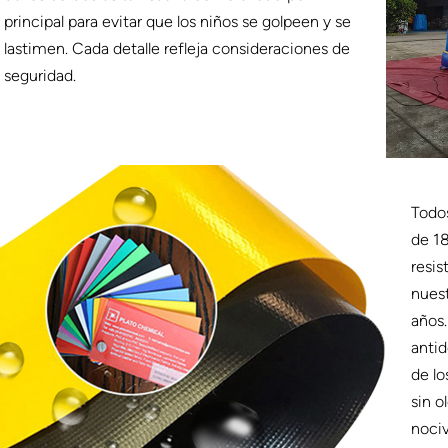
principal para evitar que los niños se golpeen y se
lastimen. Cada detalle refleja consideraciones de
seguridad.
Todos
de 18
resis
nuest
años.
antid
de lo
sin o
nociv