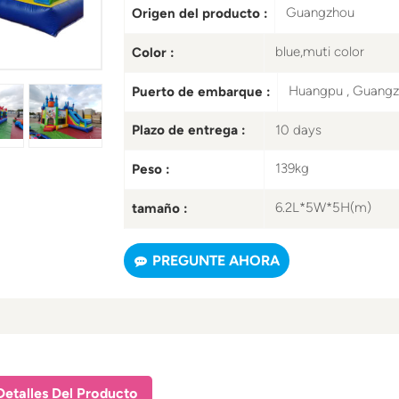
Guangzhou
Origen del producto :
blue,muti color
Color :
Huangpu , Guang
Puerto de embarque :
10 days
Plazo de entrega :
139kg
Peso :
6.2L*5W*5H(m)
tamaño :
PREGUNTE AHORA
Detalles Del Producto