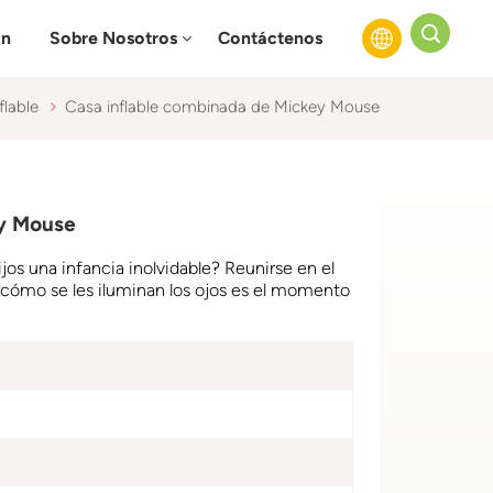
ón
Sobre Nosotros
Contáctenos
flable
Casa inflable combinada de Mickey Mouse
English
Français
ey Mouse
Русский
ijos una infancia inolvidable? Reunirse en el
Español
ver cómo se les iluminan los ojos es el momento
عربي