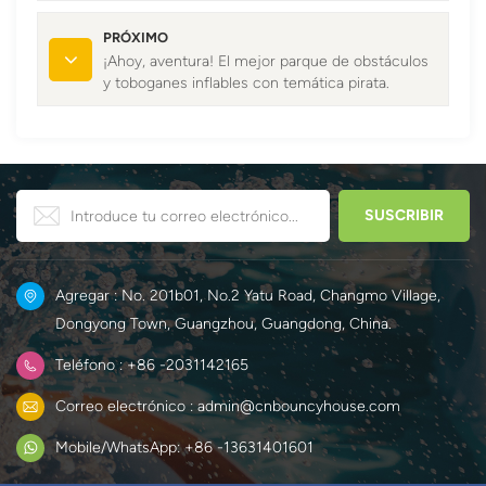
PRÓXIMO
¡Ahoy, aventura! El mejor parque de obstáculos
y toboganes inflables con temática pirata.
Agregar : No. 201b01, No.2 Yatu Road, Changmo Village,
Dongyong Town, Guangzhou, Guangdong, China.
Teléfono : +86 -2031142165
Correo electrónico : admin@cnbouncyhouse.com
Mobile/WhatsApp: +86 -13631401601