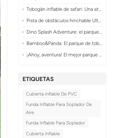
Tobogán inflable de safari: Una atracción comercial de la jungla que genera grandes ingresos.
Pista de obstáculos hinchable Ultimate Dragon Adventure Playland para diversión comercial.
Dino Splash Adventure: el parque acuático inflable prehistórico
Bamboo&Panda: El parque de toboganes inflables con forma de panda
¡Ahoy, aventura! El mejor parque de obstáculos y toboganes inflables con temática pirata.
ETIQUETAS
Cubierta Inflable De PVC
Funda Inflable Para Soplador De
Aire
Funda Inflable Para Soplador
Cubierta Inflable