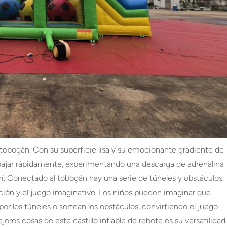
obogán. Con su superficie lisa y su emocionante gradiente de
 y bajar rápidamente, experimentando una descarga de adrenalina
hí. Conectado al tobogán hay una serie de túneles y obstáculos.
ción y el juego imaginativo. Los niños pueden imaginar que
r los túneles o sortean los obstáculos, convirtiendo el juego
jores cosas de este castillo inflable de rebote es su versatilidad