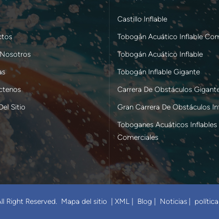
Castillo Inflable
ctos
Tobogán Acuático Inflable Com
 Nosotros
Tobogán Acuático Inflable
as
Tobogán Inflable Gigante
ctenos
Carrera De Obstáculos Gigant
el Sitio
Gran Carrera De Obstáculos Inf
Toboganes Acuáticos Inflables
Comerciales
ll Right Reserved.
Mapa del sitio
|
XML
|
Blog
|
Noticias
|
polític