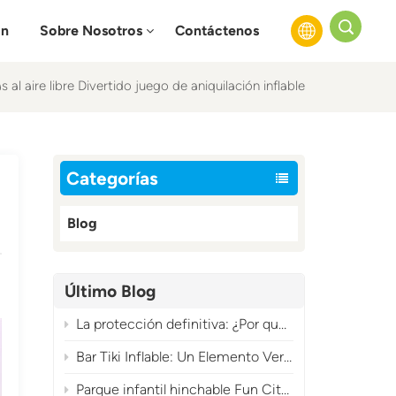
ón
Sobre Nosotros
Contáctenos
l aire libre Divertido juego de aniquilación inflable
English
Français
Categorías
Русский
Blog
Español
عربي
Último Blog
La protección definitiva: ¿Por qué tu soplador de aire inflable necesita una funda?
Bar Tiki Inflable: Un Elemento Versátil para Eventos Tropicales Imprescindible
Parque infantil hinchable Fun City: una atracción comercial de gran rentabilidad con temática de carnaval.