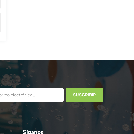
S
Síganos