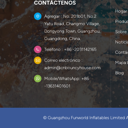
CONTÁCTENOS
Hogar
Agregar : No. 201b01, No.2
Produ
Yatu Road, Changmo Village,
Dongyong Town, Guangzhou,
Sobre
Guangdong, China.
Notici
Teléfono : +86 -2031142165
Contá
Correo electrónico :
Mapa D
admin@cnbouncyhouse.com
Blog
Mobile/WhatsApp: +86
-13631401601
© Guangzhou Funworld Inflatables Limited A