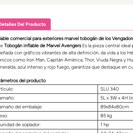
Detalles Del Producto
flable comercial para exteriores
m
arvel
tobogán de los Vengadore
te
Tobogán inflable de Marvel Avengers
Es la pieza central idea
señada con gráficos vibrantes de alta definición, da vida a los H
ónicos como Iron Man, Capitán América, Thor, Viuda Negra y Hulk
meralda, azul intenso y rojo fuego, garantiza que destaque en cu
rámetros del producto
rtículo:
SLU 340
amaño:
5L x 3W x 4H (
amaño del embalaje:
89x84x80cm
eso:
85 kg
 unidad de soplador:
1 hp