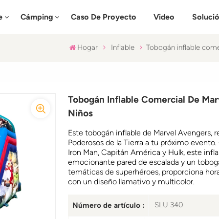
e
Cámping
Caso De Proyecto
Video
Soluci
Hogar
Inflable
Tobogán inflable come
Tobogán Inflable Comercial De Mar
Niños
Este tobogán inflable de Marvel Avengers, r
Poderosos de la Tierra a tu próximo evento. 
Iron Man, Capitán América y Hulk, este infl
emocionante pared de escalada y un tobogá
temáticas de superhéroes, proporciona hora
con un diseño llamativo y multicolor.
SLU 340
Número de artículo :