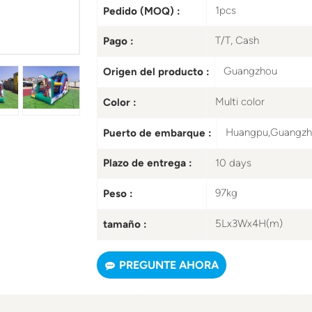
1pcs
Pedido (MOQ) :
T/T, Cash
Pago :
Guangzhou
Origen del producto :
Multi color
Color :
Huangpu,Guangz
Puerto de embarque :
10 days
Plazo de entrega :
97kg
Peso :
5Lx3Wx4H(m)
tamaño :
PREGUNTE AHORA