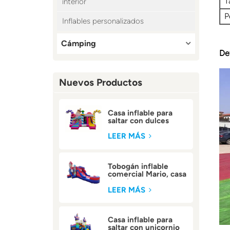
T
interior
P
Inflables personalizados
Cámping
De
Nuevos Productos
Casa inflable para
saltar con dulces
comerciales para
niños
LEER MÁS
Tobogán inflable
comercial Mario, casa
de rebote
LEER MÁS
Casa inflable para
saltar con unicornio