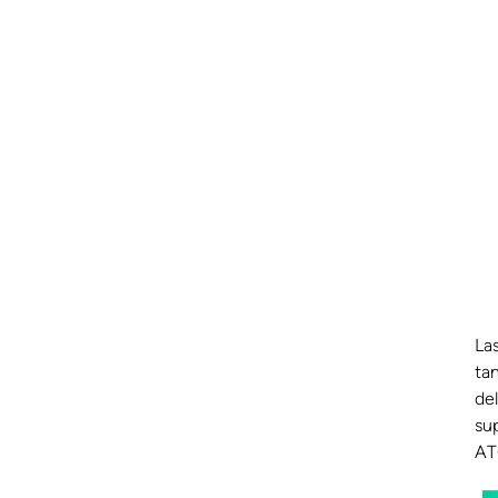
Las
ta
del
su
AT