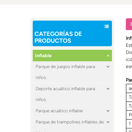
CATEGORÍAS DE
In
PRODUCTOS
Es
Di
Inflable
ic
es
Parque de juegos inflable para
niños
Pa
a
Deporte acuático inflable para
T
niños
T
Parque acuático inflable
P
Parque de trampolines inflables de
1