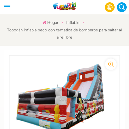
Hogar
Inflable
Tobogán inflable seco con temática de bomberos para saltar al
English
aire libre
Français
Русский
Español
عربي