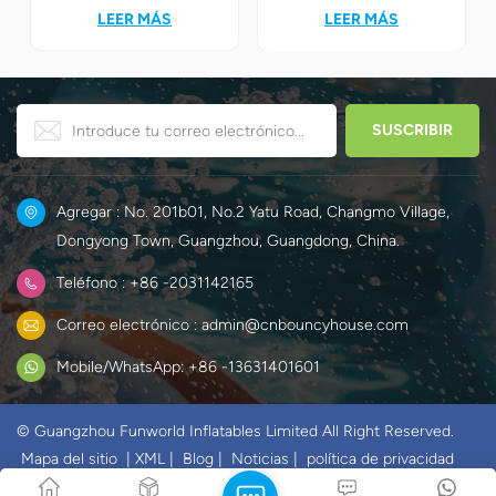
carreras son sin duda la
ensueño, los niños se
LEER MÁS
LEER MÁS
mejor opción! Combinan a la
encontrarán
perfección la emoción de las
instantáneamente en el
carreras con el desafiante
mundo mágico del hielo y la
juego de obstáculos para
nieve de Elsa y Anna.
crear un mundo único y
divertido para los niños.
Agregar : No. 201b01, No.2 Yatu Road, Changmo Village,
Dongyong Town, Guangzhou, Guangdong, China.
Teléfono : +86 -2031142165
Correo electrónico : admin@cnbouncyhouse.com
Mobile/WhatsApp: +86 -13631401601
© Guangzhou Funworld Inflatables Limited All Right Reserved.
Mapa del sitio
|
XML
|
Blog
|
Noticias
|
política de privacidad
IPv6 RED SOPORTADA