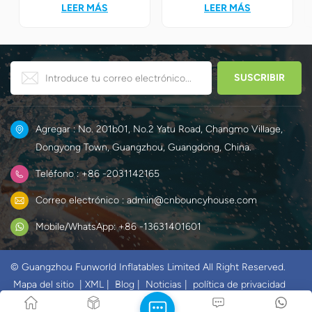
carreras son sin duda la
ensueño, los niños se
LEER MÁS
LEER MÁS
mejor opción! Combinan a la
encontrarán
perfección la emoción de las
instantáneamente en el
carreras con el desafiante
mundo mágico del hielo y la
juego de obstáculos para
nieve de Elsa y Anna.
crear un mundo único y
divertido para los niños.
Agregar : No. 201b01, No.2 Yatu Road, Changmo Village,
Dongyong Town, Guangzhou, Guangdong, China.
Teléfono : +86 -2031142165
Correo electrónico : admin@cnbouncyhouse.com
Mobile/WhatsApp: +86 -13631401601
© Guangzhou Funworld Inflatables Limited All Right Reserved.
Mapa del sitio
|
XML
|
Blog
|
Noticias
|
política de privacidad
IPv6 RED SOPORTADA