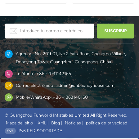
Agregar : No. 201b01, No.2 Yatu Road, Changmo Village,
Dongyong Town, Guangzhou, Guangdong, China.
Teléfono : +86 -2031142165
Correo electrónico : admin@cnbouncyhouse.com
Mobile/WhatsApp: +86 -13631401601
© Guangzhou Funworld Inflatables Limited All Right Reserved.
Mapa del sitio
|
XML
|
Blog
|
Noticias
|
política de privacidad
IPv6 RED SOPORTADA