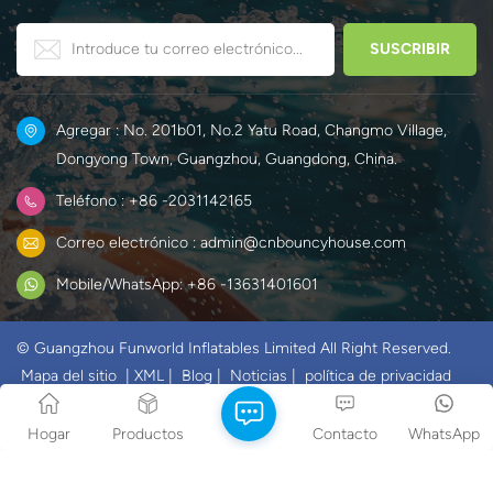
juego de obstáculos para
nieve de Elsa y Anna.
crear un mundo único y
divertido para los niños.
Agregar : No. 201b01, No.2 Yatu Road, Changmo Village,
Dongyong Town, Guangzhou, Guangdong, China.
Teléfono : +86 -2031142165
Correo electrónico : admin@cnbouncyhouse.com
Mobile/WhatsApp: +86 -13631401601
© Guangzhou Funworld Inflatables Limited All Right Reserved.
Mapa del sitio
|
XML
|
Blog
|
Noticias
|
política de privacidad
IPv6 RED SOPORTADA
Hogar
Productos
Contacto
WhatsApp