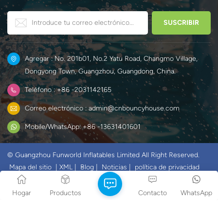
juego de obstáculos para
nieve de Elsa y Anna.
crear un mundo único y
divertido para los niños.
Agregar : No. 201b01, No.2 Yatu Road, Changmo Village,
Dongyong Town, Guangzhou, Guangdong, China.
Teléfono : +86 -2031142165
Correo electrónico : admin@cnbouncyhouse.com
Mobile/WhatsApp: +86 -13631401601
© Guangzhou Funworld Inflatables Limited All Right Reserved.
Mapa del sitio
|
XML
|
Blog
|
Noticias
|
política de privacidad
IPv6 RED SOPORTADA
Hogar
Productos
Contacto
WhatsApp