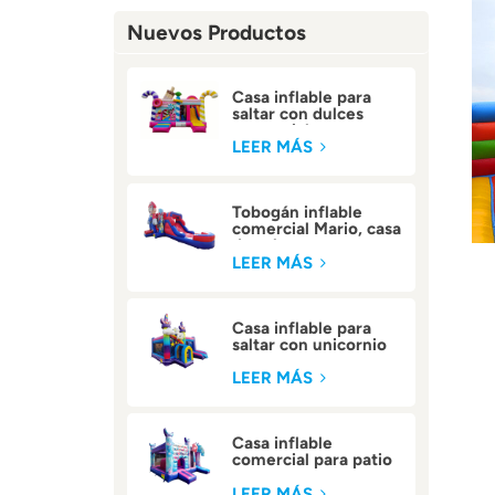
Nuevos Productos
Casa inflable para
saltar con dulces
comerciales para
niños
LEER MÁS
Tobogán inflable
comercial Mario, casa
de rebote
LEER MÁS
Casa inflable para
saltar con unicornio
al aire libre
LEER MÁS
Casa inflable
comercial para patio
trasero
LEER MÁS