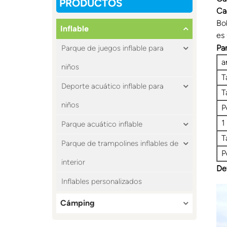
PRODUCTOS
Ca
Bo
Inflable
es
Pa
Parque de juegos inflable para
a
niños
T
Deporte acuático inflable para
T
niños
P
1
Parque acuático inflable
T
Parque de trampolines inflables de
P
interior
De
Inflables personalizados
Cámping