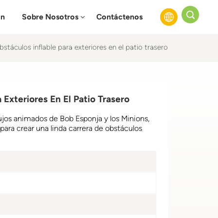
ón
Sobre Nosotros
Contáctenos
stáculos inflable para exteriores en el patio trasero
English
Français
 Exteriores En El Patio Trasero
Русский
jos animados de Bob Esponja y los Minions,
Español
para crear una linda carrera de obstáculos
عربي