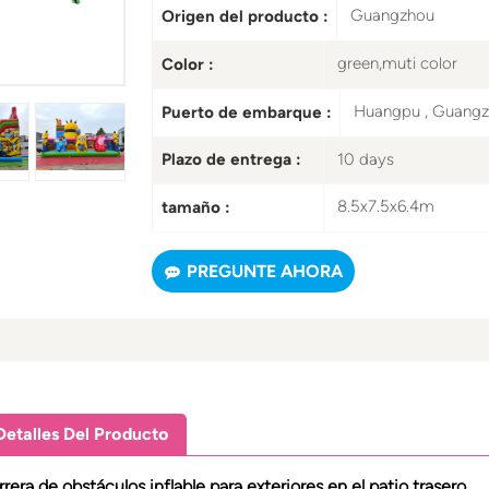
Guangzhou
Origen del producto :
green,muti color
Color :
Huangpu , Guang
Puerto de embarque :
10 days
Plazo de entrega :
8.5x7.5x6.4m
tamaño :
PREGUNTE AHORA
Detalles Del Producto
rera de obstáculos inflable para exteriores en el patio trasero