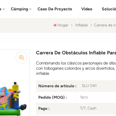
e
Cámping
Caso De Proyecto
Video
Soluci
Hogar
Inflable
Carrera de ob
Carrera De Obstáculos Inflable Para
Combinando los clásicos personajes de dibu
con toboganes coloridos y arcos divertidos, 
inflable.
SLU 041
Número de artículo :
1pcs
Pedido (MOQ) :
T/T, Cash
Pago :