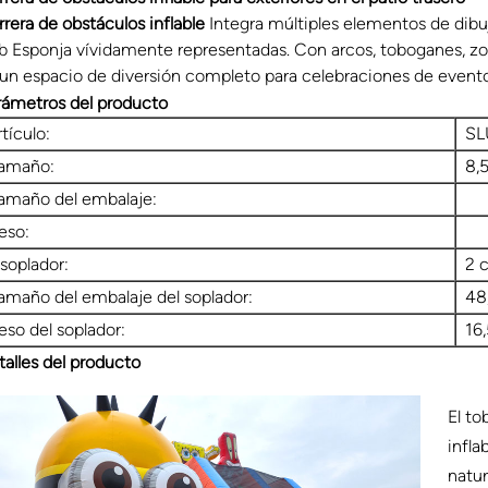
rrera de obstáculos inflable
Integra múltiples elementos de dibu
b Esponja vívidamente representadas. Con arcos, toboganes, zon
 un espacio de diversión completo para celebraciones de evento
rámetros del producto
rtículo:
SL
amaño:
8,5
amaño del embalaje:
eso:
 soplador:
2 
amaño del embalaje del soplador:
48
eso del soplador:
16,
talles del producto
El to
infla
natur