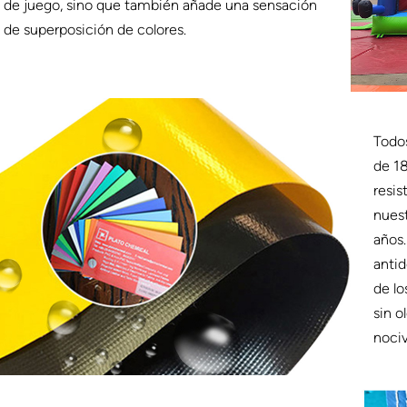
de juego, sino que también añade una sensación
de superposición de colores.
Todos
de 18
resis
nuest
años.
antid
de lo
sin o
nociv