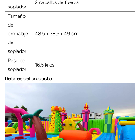
2 caballos de fuerza
soplador:
Tamaño
del
embalaje
48,5 x 38,5 x 49 cm
del
soplador:
Peso del
16,5 kilos
soplador:
Detalles del producto