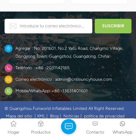
perfección la emoción de las
instantáneamente en el
carreras con el desafiante
mundo mágico del hielo y la
juego de obstáculos para
nieve de Elsa y Anna.
crear un mundo único y
divertido para los niños.
Agregar : No. 201b01, No.2 Yatu Road, Changmo Village,
Dongyong Town, Guangzhou, Guangdong, China.
Teléfono : +86 -2031142165
Correo electrónico : admin@cnbouncyhouse.com
Mobile/WhatsApp: +86 -13631401601
© Guangzhou Funworld Inflatables Limited All Right Reserved.
Mapa del sitio
|
XML
|
Blog
|
Noticias
|
política de privacidad
IPv6 RED SOPORTADA
Hogar
Productos
Contacto
WhatsApp