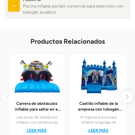
Piscina inflable portátil comercial para exteriores con
tobogán acuático
Productos Relacionados
Carrera de obstáculos
Castillo inflable de la
inflable para saltar en el
empresa con tobogán
patio trasero
congelado
¡Las pistas de obstáculos
Al ingresar a esta casa
inflables con temática de
inflable congelada de
carreras son sin duda la
ensueño, los niños se
LEER MÁS
LEER MÁS
mejor opción! Combinan a la
encontrarán